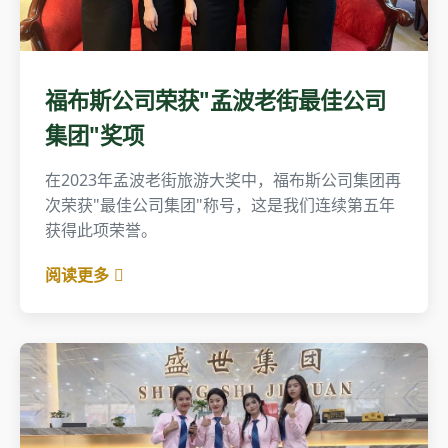
福布斯公司荣获"孟波老街最佳公司
集团"奖项
在2023年孟波老街旅游大奖中，福布斯公司集团再
次荣获"最佳公司集团"称号，这是我们连续第五年
获得此项荣誉。
阅读更多