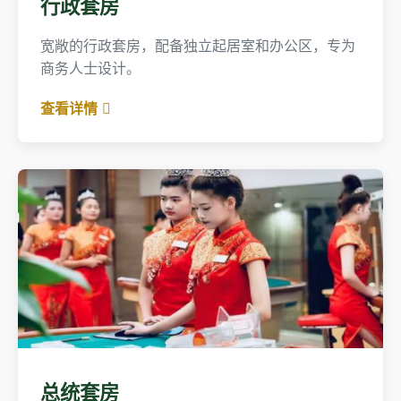
行政套房
宽敞的行政套房，配备独立起居室和办公区，专为
商务人士设计。
查看详情
总统套房