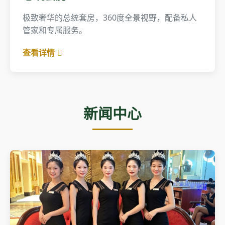
极致奢华的总统套房，360度全景视野，配备私人
管家和专属服务。
查看详情
新闻中心