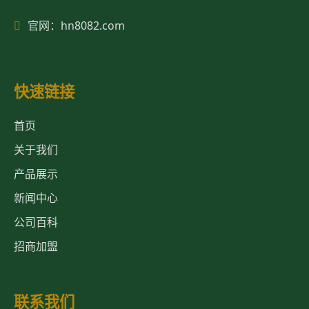
官网：hn8082.com
快速链接
首页
关于我们
产品展示
新闻中心
公司百科
招商加盟
联系我们