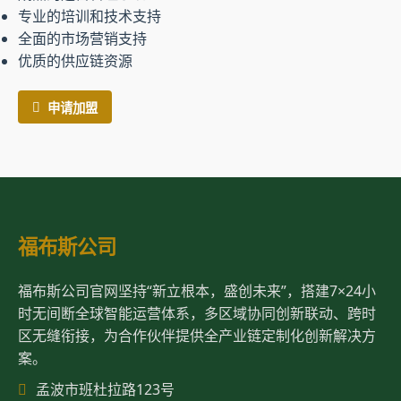
专业的培训和技术支持
全面的市场营销支持
优质的供应链资源
申请加盟
福布斯公司
福布斯公司官网坚持“新立根本，盛创未来”，搭建7×24小
时无间断全球智能运营体系，多区域协同创新联动、跨时
区无缝衔接，为合作伙伴提供全产业链定制化创新解决方
案。
孟波市班杜拉路123号