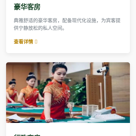
豪华客房
典雅舒适的豪华客房，配备现代化设施，为宾客提
供宁静放松的私人空间。
查看详情