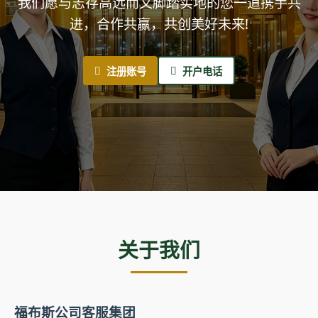
我们愿与志存高远而又脚踏实地的您一道携手共
进，合作共赢，共创美好未来!
注册账号
开户电话
关于我们
福布斯公司客服集团